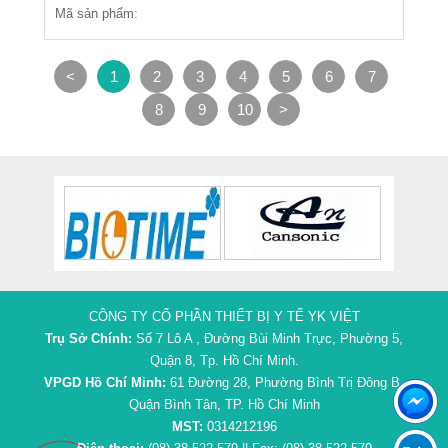
Mã sản phẩm:
<
1
2
3
4
5
6
7
8
9
10
>
CÔNG TY CỔ PHẦN THIẾT BỊ Y TẾ YK VIỆT
Trụ Sở Chính:
Số 7 Lô A , Đường Bùi Minh Trực, Phường 5,
Quận 8, Tp. Hồ Chí Minh.
VPGD Hồ Chí Minh:
61 Đường 28, Phường Bình Trị Đông B,
Quận Bình Tân, TP. Hồ Chí Minh
MST:
0314212196