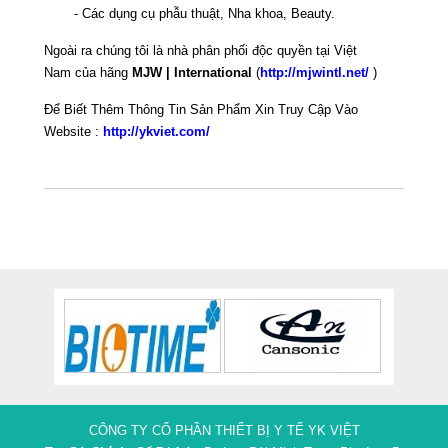
- Các dụng cụ phẫu thuật, Nha khoa, Beauty.
Ngoài ra chúng tôi là nhà phân phối độc quyền tại Việt
Nam của hãng
MJW | International
(
http://mjwintl.net/
)
Để Biết Thêm Thông Tin Sản Phẩm Xin Truy Cập Vào
Website :
http://ykviet.com/
CÔNG TY CỔ PHẦN THIẾT BỊ Y TẾ YK VIỆT