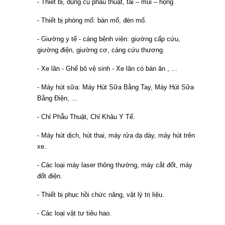
- Thiết bị, dụng cụ phẫu thuật, tai – mũi – họng.
- Thiết bị phòng mổ: bàn mổ, đèn mổ.
- Giường y tế - cáng bệnh viện: giường cấp cứu,
giường điện, giường cơ, cáng cứu thương.
- Xe lăn - Ghế bô vệ sinh - Xe lăn có bàn ăn , ...
- Máy hút sữa: Máy Hút Sữa Bằng Tay, Máy Hút Sữa
Bằng Điện, ...
- Chỉ Phẫu Thuật, Chỉ Khâu Y Tế.
- Máy hút dịch, hút thai, máy rửa dạ dày, máy hút trên
xe.
- Các loại máy laser thông thường, máy cắt đốt, máy
đốt điện.
- Thiết bị phục hồi chức năng, vật lý trị liệu.
- Các loại vật tư tiêu hao.