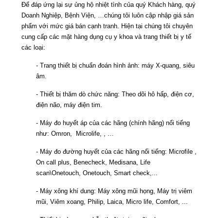
Để đáp ứng lại sự ủng hộ nhiệt tình của quý Khách hàng, quý
Doanh Nghiệp, Bệnh Viện, …chúng tôi luôn cập nhập giá sản
phẩm với mức giá bán cạnh tranh. Hiện tại chúng tôi chuyên
cung cấp các mặt hàng dụng cụ y khoa và trang thiết bị y tế
các loại:
- Trang thiết bị chuẩn đoán hình ảnh: máy X-quang, siêu
âm.
- Thiết bị thăm dò chức năng: Theo dõi hô hấp, điện cơ,
điện não, máy điện tim.
- Máy đo huyết áp của các hãng (chính hãng) nổi tiếng
như: Omron, Microlife, , …
- Máy đo đường huyết của các hãng nổi tiếng: Microfile ,
On call plus, Benecheck, Medisana, Life
scan\Onetouch, Onetouch, Smart check,...
- Máy xông khí dung: Máy xông mũi họng, Máy trị viêm
mũi, Viêm xoang, Philip, Laica, Micro life, Comfort, ...