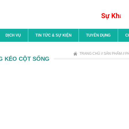
Sự Khác Bi
DỊCH VỤ
TIN TỨC & SỰ KIỆN
TUYỂN DỤNG
C
TRANG CHỦ
//
SẢN PHẨM
//
P
G KÉO CỘT SỐNG