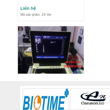
Liên hệ
Mã sản phẩm: Z4 Vet
Siêu Âm Xách Tay Thú Y - XF30BVet
Liên hệ