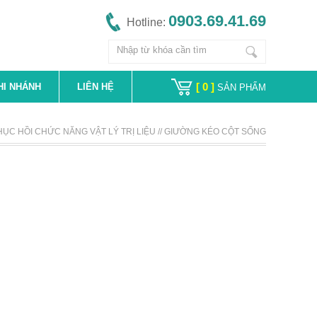
0903.69.41.69
Hotline:
ệt Kỳ Diệu
[ 0 ]
HI NHÁNH
LIÊN HỆ
SẢN PHẨM
HỤC HỒI CHỨC NĂNG VẬT LÝ TRỊ LIỆU
//
GIƯỜNG KÉO CỘT SỐNG